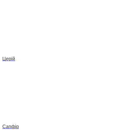
Церій
Сапфір