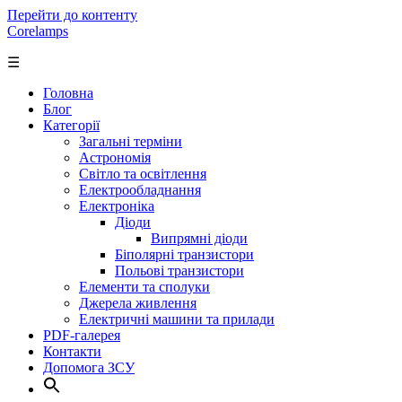
Перейти до контенту
Corelamps
☰
Головна
Блог
Категорії
Загальні терміни
Астрономія
Світло та освітлення
Електрообладнання
Електроніка
Діоди
Випрямні діоди
Біполярні транзистори
Польові транзистори
Елементи та сполуки
Джерела живлення
Електричні машини та прилади
PDF-галерея
Контакти
Допомога ЗСУ