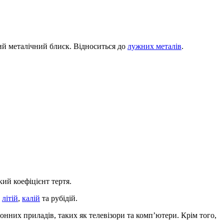
кий металічний блиск. Відноситься до
лужних металів
.
кий коефіцієнт тертя.
к
літій
,
калій
та рубідій.
онних приладів, таких як телевізори та комп’ютери. Крім того,