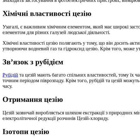
знаходить застосування в фотоелектричних пристроях, вимірюва
Хімічні властивості цезію
Узагалі, є важливим хімічним елементом, який має широкі засто
елементом для різних галузей людської діяльності.
Хімічні властивості цезію полягають у тому, що він досить акт
утворюючи водневий газ та гідроксид цезію. Крім того, може 
Зв’язок з рубідієм
Рубідій
та цезій мають багато спільних властивостей, тому їх 
точним періодом піврозпаду. Крім того, рубідій та цезій мож
часу.
Отримання цезію
Цезій зазвичай виробляється шляхом екстракції з природних мін
електролітичної редукції розчинів Цезій-хлориду.
Ізотопи цезію