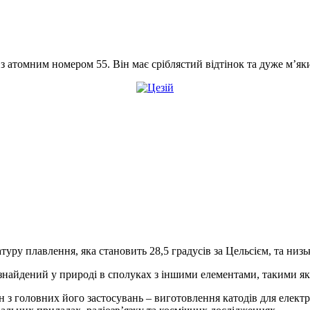
 з атомним номером 55. Він має сріблястий відтінок та дуже м’я
уру плавлення, яка становить 28,5 градусів за Цельсієм, та низь
и знайдений у природі в сполуках з іншими елементами, такими я
ин з головних його застосувань – виготовлення катодів для електр