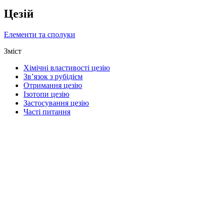
Цезій
Елементи та сполуки
Зміст
Хімічні властивості цезію
Зв’язок з рубідієм
Отримання цезію
Ізотопи цезію
Застосування цезію
Часті питання