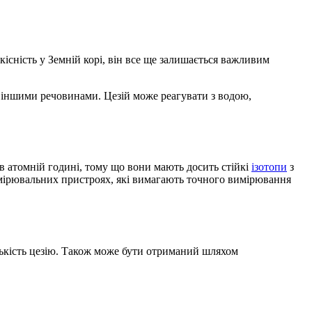
кісність у Земній корі, він все ще залишається важливим
ма іншими речовинами. Цезій може реагувати з водою,
в атомній годині, тому що вони мають досить стійкі
ізотопи
з
имірювальних пристроях, які вимагають точного вимірювання
кількість цезію. Також може бути отриманий шляхом