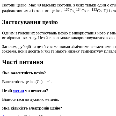
Ізотопи цезію: Має 40 відомих ізотопів, з яких тільки один є ст
137
134
135
радіоактивними ізотопами цезію є
Cs,
Cs та
Cs. Ці ізо
Застосування цезію
Одним з головних застосувань цезію є використання його у вимір
вимірюваннях часу. Цезій також може використовуватися в яко
Загалом, рубідій та цезій є важливими хімічними елементами з ш
зокрема, вони досить м’які та мають низьку температуру плавл
Часті питання
Яка валентність цезію?
Валентність цезію (Cs) – +1.
Цезій
метал
чи неметал?
Відноситься до лужних металів.
Яка кількість електронів цезію?