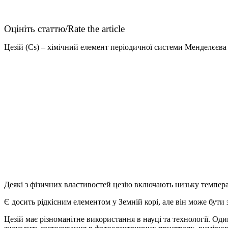
Оцініть статтю/Rate the article
Цезій (Cs) – хімічний елемент періодичної системи Менделєєва
Деякі з фізичних властивостей цезію включають низьку температ
Є досить рідкісним елементом у Земній корі, але він може бут
Цезій має різноманітне використання в науці та технології. Од