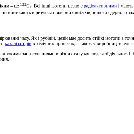
133
ійким – це
Cs. Всі інші ізотопи цезію є
радіоактивними
і мають
топи виникають в результаті ядерних вибухів, іншого ядерного за
юванні часу. Як і рубідій, цезій має досить стійкі ізотопи з то
сті
каталізаторів
в хімічних процесах, а також у виробництві елект
ирокими застосуваннями в різних галузях людської діяльності. Во
ення.