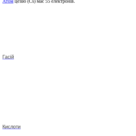
Атом
цезію (Cs) має 55 електронів.
Гасій
Кислоти