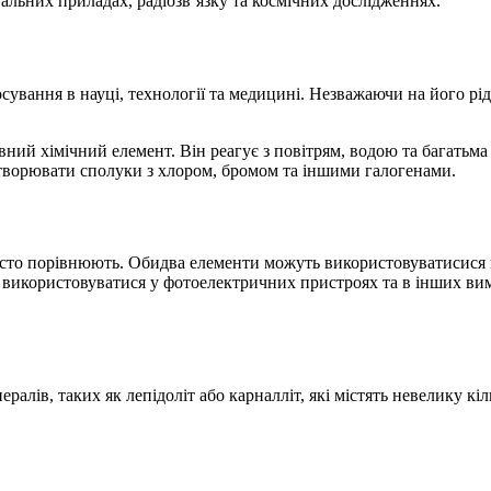
льних приладах, радіозв’язку та космічних дослідженнях.
сування в науці, технології та медицині. Незважаючи на його рід
ивний хімічний елемент. Він реагує з повітрям, водою та багать
утворювати сполуки з хлором, бромом та іншими галогенами.
часто порівнюють. Обидва елементи можуть використовуватисися 
уть використовуватися у фотоелектричних пристроях та в інших в
ералів, таких як лепідоліт або карналліт, які містять невелику 