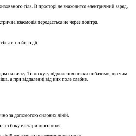
изованого тіла. В просторі де знаходится електричний заряд,
трична взаємодія передається не через повітря.
ільки по його дії.
ядом паличку. То по куту відхилення нитки побачимо, що чим
ша, а при віддаленні від них поле слабне.
чно за допомогою силових ліній.
сила з боку електричного поля.
 ліній означає силу електричного поля.