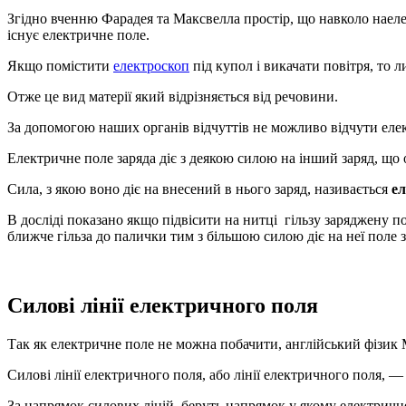
Згідно вченню Фарадея та Максвелла простір, що навколо наелек
існує електричне поле.
Якщо помістити
електроскоп
під купол і викачати повітря, то 
Отже це вид матерії який відрізняється від речовини.
За допомогою наших органів відчуттів не можливо відчути елек
Електричне поле заряда діє з деякою силою на інший заряд, що 
Сила, з якою воно діє на внесений в нього заряд, називається
е
В досліді показано якщо підвісити на нитці гільзу заряджену 
ближче гільза до палички тим з більшою силою діє на неї поле з
Силові лінії електричного поля
Так як електричне поле не можна побачити, англійський фізик
Силові лінії електричного поля, або лінії електричного поля, —
За напрямок силових ліній беруть напрямок у якому електричне