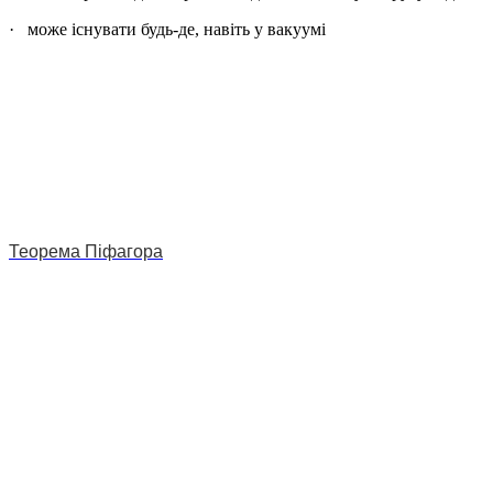
· може існувати будь-де, навіть у вакуумі
Наш twitter
Теорема Піфагора