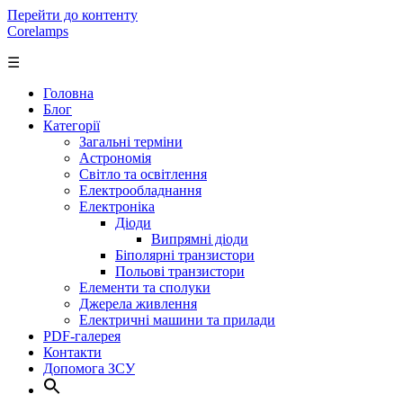
Перейти до контенту
Corelamps
☰
Головна
Блог
Категорії
Загальні терміни
Астрономія
Світло та освітлення
Електрообладнання
Електроніка
Діоди
Випрямні діоди
Біполярні транзистори
Польові транзистори
Елементи та сполуки
Джерела живлення
Електричні машини та прилади
PDF-галерея
Контакти
Допомога ЗСУ