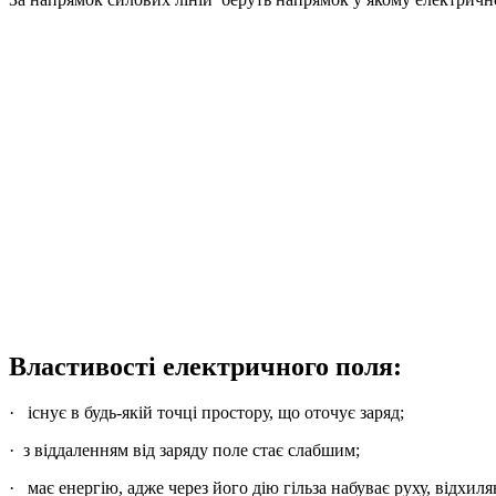
Властивості електричного поля:
· існує в будь-якій точці простору, що оточує заряд;
· з віддаленням від заряду поле стає слабшим;
· має енергію, адже через його дію гільза набуває руху, відхи