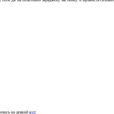
ляючись на деякий
кут
;