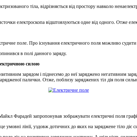
тризованого тіла, відрізняється від простору навколо ненаелектр
листочки електроскопа відштовхуються одне від одного. Отже елек
тричне поле. Про існування електричного поля можливо судити т
опинився в полі данного заряду.
лектричною силою
позитивним зарядом і піднесемо до неї заряджено негативним зар
арядженої палички. Отже, поблизу заряджених тіл дія поля сильні
 Майкл Фарадей запропонував зображувати електричні поля графі
 це умовні лінії, уздовж дотичних до яких на заряджене тіло діє 
 поле діє на позитивно заряджену частинку. А щільність силових