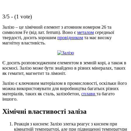
3/5 - (1 vote)
Залізо – це хімічний елемент з атомним номером 26 та
символом Fe (від лат. ferrum). Воно є
металом
середньої
твердості, досить хорошим
провідником
та має високу
магнітну властивість.
Є досить розповсюдженим елементом в земній корі, а також в
космосі. Залізо може бути знайдено в різних мінералах, таких
як гематит, магнетит та лімоніт.
Залізо є ключовим матеріалом в промисловості, оскільки його
можна використовувати для виробництва багатьох різних
матеріалів, таких як сталь, залізобетон,
сплави
та багато
іншого.
Хімічні властивості заліза
Реакція з киснем: Залізо злегка реагує з киснем при
кімнатній температурі, але при підвищенні температури