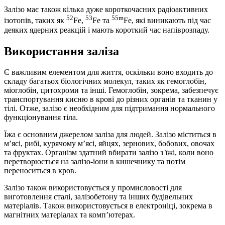
Залізо має також кілька дуже короткочасних радіоактивних
52
53
55m
ізотопів, таких як
Fe,
Fe та
Fe, які виникають під час
деяких ядерних реакцій і мають короткий час напіврозпаду.
Використання заліза
Є важливим елементом для життя, оскільки воно входить до
складу багатьох біологічних молекул, таких як гемоглобін,
міоглобін, цитохроми та інші. Гемоглобін, зокрема, забезпечує
транспортування кисню в крові до різних органів та тканин у
тілі. Отже, залізо є необхідним для підтримання нормального
функціонування тіла.
Їжа є основним джерелом заліза для людей. Залізо міститься в
м’ясі, рибі, курячому м’ясі, яйцях, зернових, бобових, овочах
та фруктах. Організм здатний вбирати залізо з їжі, коли воно
перетворюється на залізо-іони в кишечнику та потім
переноситься в кров.
Залізо також використовується у промисловості для
виготовлення сталі, залізобетону та інших будівельних
матеріалів. Також використовується в електроніці, зокрема в
магнітних матеріалах та комп’ютерах.