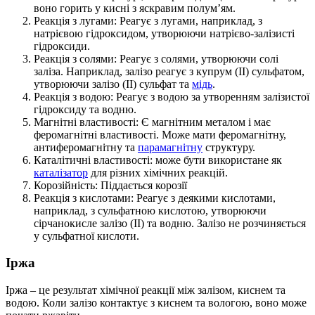
воно горить у кисні з яскравим полум’ям.
Реакція з лугами: Реагує з лугами, наприклад, з
натрієвою гідроксидом, утворюючи натрієво-залізисті
гідроксиди.
Реакція з солями: Реагує з солями, утворюючи солі
заліза. Наприклад, залізо реагує з купрум (II) сульфатом,
утворюючи залізо (II) сульфат та
мідь
.
Реакція з водою: Реагує з водою за утворенням залізистої
гідроксиду та водню.
Магнітні властивості: Є магнітним металом і має
феромагнітні властивості. Може мати феромагнітну,
антиферомагнітну та
парамагнітну
структуру.
Каталітичні властивості: може бути використане як
каталізатор
для різних хімічних реакцій.
Корозійність: Піддається корозії
Реакція з кислотами: Реагує з деякими кислотами,
наприклад, з сульфатною кислотою, утворюючи
сірчанокисле залізо (II) та водню. Залізо не розчиняється
у сульфатної кислоти.
Іржа
Іржа – це результат хімічної реакції між залізом, киснем та
водою. Коли залізо контактує з киснем та вологою, воно може