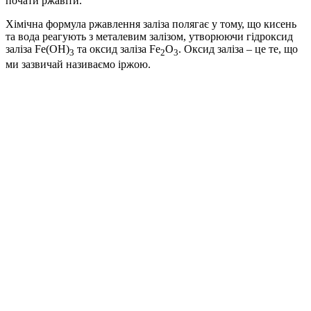
почати ржавіти.
Хімічна формула ржавлення заліза полягає у тому, що кисень
та вода реагують з металевим залізом, утворюючи гідроксид
заліза Fe(OH)
та оксид заліза Fe
O
. Оксид заліза – це те, що
3
2
3
ми зазвичай називаємо іржою.