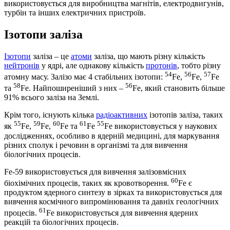
використовується для виробництва магнітів, електродвигунів,
турбін та інших електричних пристроїв.
Ізотопи заліза
Ізотопи
заліза – це
атоми
заліза, що мають різну кількість
нейтронів
у ядрі, але однакову кількість
протонів
, тобто різну
54
56
57
атомну масу. Залізо має 4 стабільних ізотопи:
Fe,
Fe,
Fe
58
56
та
Fe. Найпоширеніший з них –
Fе, який становить більше
91% всього заліза на Землі.
Крім того, існують кілька
радіоактивних
ізотопів заліза, таких
55
59
60
61
55
як
Fe,
Fe,
Fe та
Fe
Fe використовується у наукових
дослідженнях, особливо в ядерній медицині, для маркування
різних сполук і речовин в організмі та для вивчення
біологічних процесів.
Fe-59 використовується для вивчення залізовмісних
60
біохімічних процесів, таких як кровотворення.
Fe є
продуктом ядерного синтезу в зірках та використовується для
вивчення космічного випромінювання та давніх геологічних
61
процесів.
Fe використовується для вивчення ядерних
реакцій та біологічних процесів.