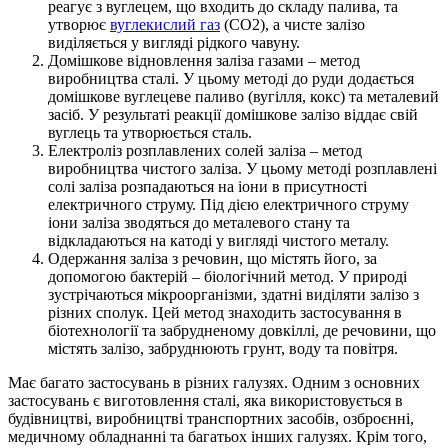
реагує з вуглецем, що входить до складу палива, та
утворює
вуглекислий газ
(СО2), а чисте залізо
виділяється у вигляді рідкого чавуну.
Домішкове відновлення заліза газами – метод
виробництва сталі. У цьому методі до руди додається
домішкове вуглецеве паливо (вугілля, кокс) та металевий
засіб. У результаті реакції домішкове залізо віддає свій
вуглець та утворюється сталь.
Електроліз розплавлених солей заліза – метод
виробництва чистого заліза. У цьому методі розплавлені
солі заліза розпадаються на іони в присутності
електричного струму. Під дією електричного струму
іони заліза зводяться до металевого стану та
відкладаються на катоді у вигляді чистого металу.
Одержання заліза з речовин, що містять його, за
допомогою бактерій – біологічний метод. У природі
зустрічаються мікроорганізми, здатні виділяти залізо з
різних сполук. Цей метод знаходить застосування в
біотехнології та забрудненому довкіллі, де речовини, що
містять залізо, забруднюють грунт, воду та повітря.
Має багато застосувань в різних галузях. Одним з основних
застосувань є виготовлення сталі, яка використовується в
будівництві, виробництві транспортних засобів, озброєнні,
медичному обладнанні та багатьох інших галузях. Крім того,