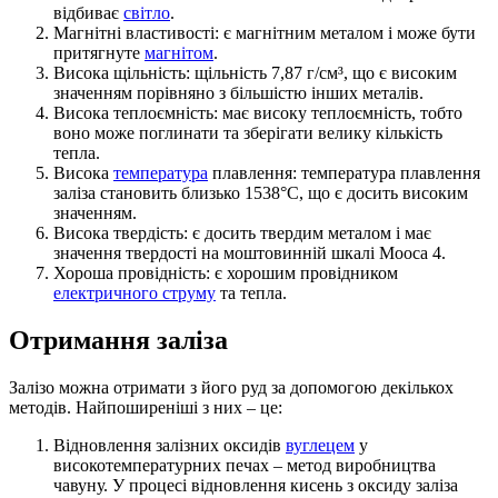
відбиває
світло
.
Магнітні властивості: є магнітним металом і може бути
притягнуте
магнітом
.
Висока щільність: щільність 7,87 г/см³, що є високим
значенням порівняно з більшістю інших металів.
Висока теплоємність: має високу теплоємність, тобто
воно може поглинати та зберігати велику кількість
тепла.
Висока
температура
плавлення: температура плавлення
заліза становить близько 1538°C, що є досить високим
значенням.
Висока твердість: є досить твердим металом і має
значення твердості на моштовинній шкалі Мооса 4.
Хороша провідність: є хорошим провідником
електричного струму
та тепла.
Отримання заліза
Залізо можна отримати з його руд за допомогою декількох
методів. Найпоширеніші з них – це:
Відновлення залізних оксидів
вуглецем
у
високотемпературних печах – метод виробництва
чавуну. У процесі відновлення кисень з оксиду заліза