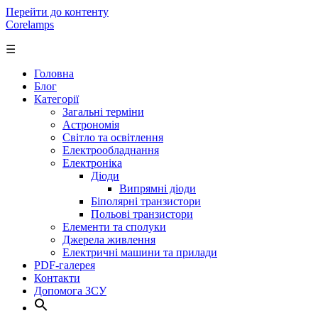
Перейти до контенту
Corelamps
☰
Головна
Блог
Категорії
Загальні терміни
Астрономія
Світло та освітлення
Електрообладнання
Електроніка
Діоди
Випрямні діоди
Біполярні транзистори
Польові транзистори
Елементи та сполуки
Джерела живлення
Електричні машини та прилади
PDF-галерея
Контакти
Допомога ЗСУ