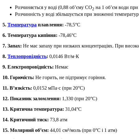
Розчиняється у воді (0,88 об’єму CO
на 1 об’єм води при 
2
Розчинність у воді збільшується при зниженні температур
5.
Температура
плавлення:
-78,5°C
6. Температура кипіння:
-78,46°C
7. Запах:
Не має запаху при низьких концентраціях. При високи
8.
Теплопровідність
:
0,0146 Вт/м·К
9. Електропровідність:
Немає
10. Горючість:
Не горить, не підтримує горіння.
11. В’язкість:
0,0152 мПа·с (при 20°C)
12. Показник заломлення:
1,330 (при 20°C)
13. Критична температура:
31,04°C
14. Критичний тиск:
73,8 атм
15. Молярний об’єм:
44,01 см³/моль (при 0°C і 1 атм)