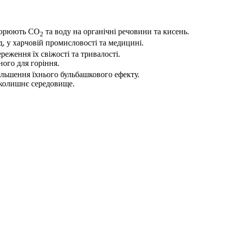
творюють CO
та воду на органічні речовини та кисень.
2
, у харчовій промисловості та медицині.
реження їх свіжості та тривалості.
ого для горіння.
більшення їхнього бульбашкового ефекту.
вколишнє середовище.