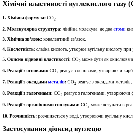
Хімічні властивості вуглекислого газу 
1. Хімічна формула:
CO
2
2. Молекулярна структура:
лінійна молекула, де два
атоми
кис
3. Хімічна зв’язок:
ковалентний зв’язок.
4. Кислотність:
слабка кислота, утворює вугільну кислоту при 
5. Окисно-відновні властивості:
CO
може бути як окислюваче
2
6. Реакції з основами:
CO
реагує з основами, утворюючи карбо
2
7. Реакції з оксидами
металів
:
CO
реагує з оксидами металів
2
8. Реакції з галогенами:
CO
реагує з галогенами, утворюючи 
2
9. Реакції з органічними сполуками:
CO
може вступати в реак
2
10. Розчинність:
розчиняється у воді, утворюючи вугільну кисл
Застосування діоксид вуглецю