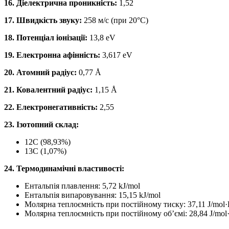
16. Діелектрична проникність:
1,52
17. Швидкість звуку:
258 м/с (при 20°C)
18. Потенціал іонізації:
13,8 eV
19. Електронна афінність:
3,617 eV
20. Атомний радіус:
0,77 Å
21. Ковалентний радіус:
1,15 Å
22. Електронегативність:
2,55
23. Ізотопний склад:
12C (98,93%)
13C (1,07%)
24. Термодинамічні властивості:
Ентальпія плавлення: 5,72 kJ/mol
Ентальпія випаровування: 15,15 kJ/mol
Молярна теплоємність при постійному тиску: 37,11 J/mol
Молярна теплоємність при постійному об’ємі: 28,84 J/mol