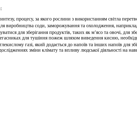
:
интезу, процесу, за якого рослини з використанням світла пере
для виробництва соди, заморожування та охолодження, наприклад
тися для зберігання продуктів, таких як м’ясо та овочі, для збе
негасниках для тушіння пожеж шляхом виведення кисню, необхідн
лекислому газі, який додається до напоїв та інших напоїв для з
ослідженнях зміни клімату та впливу людської діяльності на на