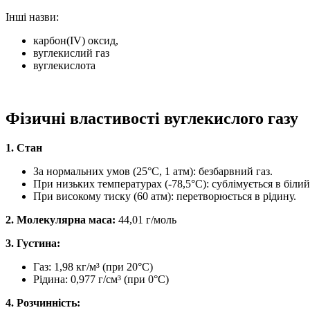
Інші назви:
карбон(IV) оксид,
вуглекислий газ
вуглекислота
Фізичні властивості вуглекислого газу
1. Стан
За нормальних умов (25°C, 1 атм): безбарвний газ.
При низьких температурах (-78,5°C): сублімується в білий 
При високому тиску (60 атм): перетворюється в рідину.
2. Молекулярна маса:
44,01 г/моль
3. Густина:
Газ: 1,98 кг/м³ (при 20°C)
Рідина: 0,977 г/см³ (при 0°C)
4. Розчинність: