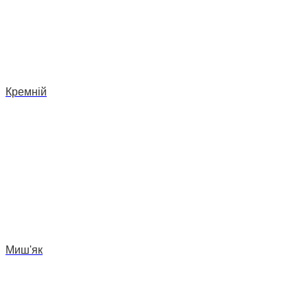
Кремній
Миш'як