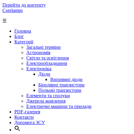
Перейти до контенту
Corelamps
☰
Головна
Блог
Категорії
Загальні терміни
Астрономія
Світло та освітлення
Електрообладнання
Електроніка
Діоди
Випрямні діоди
Біполярні транзистори
Польові транзистори
Елементи та сполуки
Джерела живлення
Електричні машини та прилади
PDF-галерея
Контакти
Допомога ЗСУ