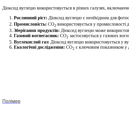
Діоксид вуглецю використовується в різних галузях, включаючи
Рослинний ріст:
Діоксид вуглецю є необхідним для фотос
Промисловість:
CO
використовується у промисловості 
2
Зберігання продуктів:
Діоксид вуглецю може використовува
Газовий вогнегасник:
CO
застосовується у газових вог
2
Вуглекислий газ:
Діоксид вуглецю використовується у вуг
Екологічні дослідження:
CO
є ключовим показником у д
2
Полімер