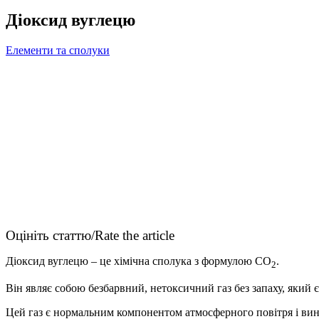
Діоксид вуглецю
Елементи та сполуки
Оцініть статтю/Rate the article
Діоксид вуглецю – це хімічна сполука з формулою CO
.
2
Він являє собою безбарвний, нетоксичний газ без запаху, який є
Цей газ є нормальним компонентом атмосферного повітря і вини