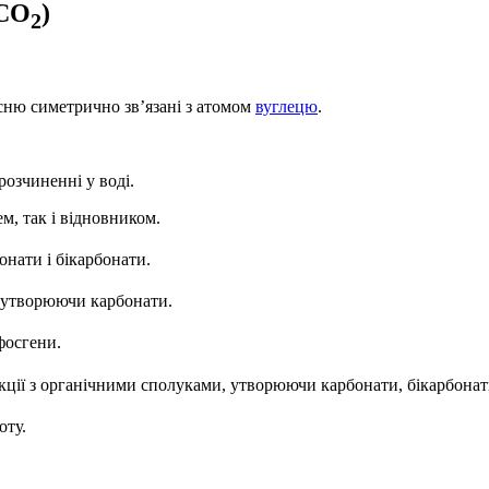
(CO
)
2
ню симетрично зв’язані з атомом
вуглецю
.
розчиненні у воді.
м, так і відновником.
нати і бікарбонати.
, утворюючи карбонати.
фосгени.
ції з органічними сполуками, утворюючи карбонати, бікарбонати,
оту.