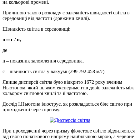
на кольорові промені.
Причиною такого розкладу є залежність швидкості світла в
середовищі від частоти (довжини хвилі).
Швидкість світла в середовищі:
υ ═ c / n,
де
n – показник заломлення середовища,
с – швидкість світла у вакуумі (299 792 458 м/с).
Явище дисперсії світла було відкрито 1672 року вченим
Ньютоном, який шляхом експериментів довів залежність між
кольором світлової хвилі та її частотою.
Дослід І.Ньютона ілюструє, як розкладається біле світло при
проходженні через призму.
При проходженні через призму фіолетове світло відхиляється
від свого початкового напряму найбільшою мірою, а червоне