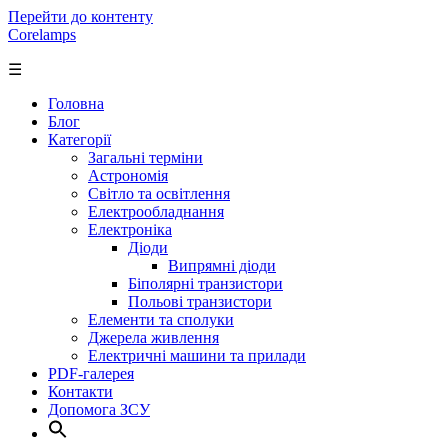
Перейти до контенту
Corelamps
☰
Головна
Блог
Категорії
Загальні терміни
Астрономія
Світло та освітлення
Електрообладнання
Електроніка
Діоди
Випрямні діоди
Біполярні транзистори
Польові транзистори
Елементи та сполуки
Джерела живлення
Електричні машини та прилади
PDF-галерея
Контакти
Допомога ЗСУ