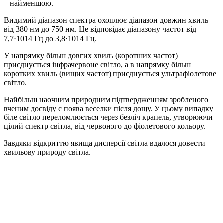
– найменшою.
Видимий діапазон спектра охоплює діапазон довжин хвиль
від 380 нм до 750 нм. Це відповідає діапазону частот від
7,7⋅1014 Гц до 3,8⋅1014 Гц.
У напрямку більш довгих хвиль (коротших частот)
приєднується інфрачервоне світло, а в напрямку більш
коротких хвиль (вищих частот) приєднується ультрафіолетове
світло.
Найбільш наочним природним підтвердженням зробленого
вченим досвіду є поява веселки після дощу. У цьому випадку
біле світло переломлюється через безліч крапель, утворюючи
цілий спектр світла, від червоного до фіолетового кольору.
Завдяки відкриттю явища дисперсії світла вдалося довести
хвильову природу світла.