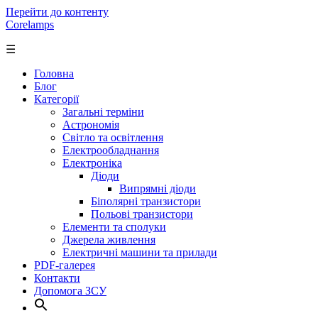
Перейти до контенту
Corelamps
☰
Головна
Блог
Категорії
Загальні терміни
Астрономія
Світло та освітлення
Електрообладнання
Електроніка
Діоди
Випрямні діоди
Біполярні транзистори
Польові транзистори
Елементи та сполуки
Джерела живлення
Електричні машини та прилади
PDF-галерея
Контакти
Допомога ЗСУ