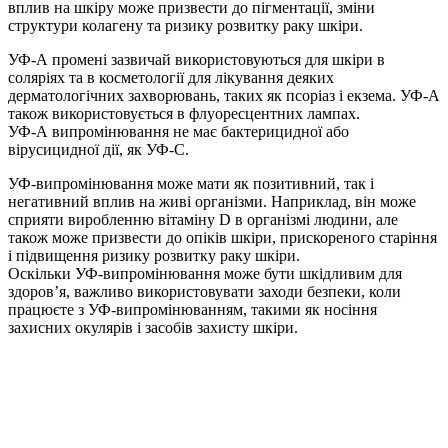
вплив на шкіру може призвести до пігментації, зміни
структури колагену та ризику розвитку раку шкіри.
УФ-А промені зазвичай використовуються для шкіри в
соляріях та в косметології для лікування деяких
дерматологічних захворювань, таких як псоріаз і екзема. УФ-А
також використовується в флуоресцентних лампах.
УФ-А випромінювання не має бактерицидної або
вірусицидної дії, як УФ-С.
УФ-випромінювання може мати як позитивний, так і
негативний вплив на живі організми. Наприклад, він може
сприяти виробленню вітаміну D в організмі людини, але
також може призвести до опіків шкіри, прискореного старіння
і підвищення ризику розвитку раку шкіри.
Оскільки УФ-випромінювання може бути шкідливим для
здоров’я, важливо використовувати заходи безпеки, коли
працюєте з УФ-випромінюванням, такими як носіння
захисних окулярів і засобів захисту шкіри.