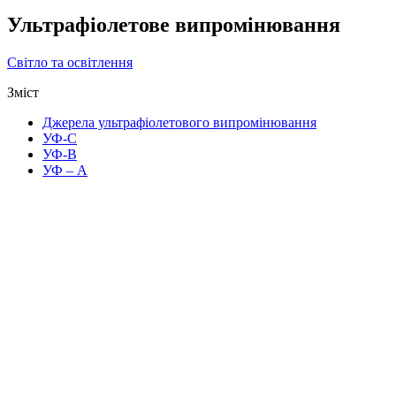
Ультрафіолетове випромінювання
Світло та освітлення
Зміст
Джерела ультрафіолетового випромінювання
УФ-С
УФ-В
УФ – А