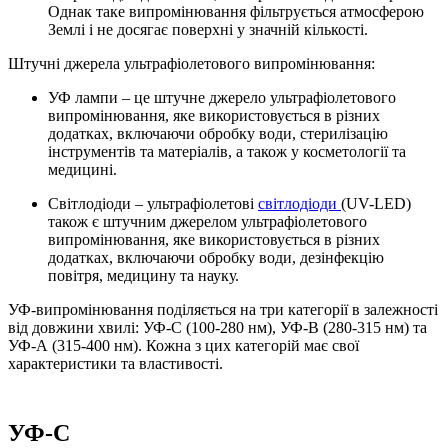
Однак таке випромінювання фільтрується атмосферою
Землі і не досягає поверхні у значній кількості.
Штучні джерела ультрафіолетового випромінювання:
УФ лампи – це штучне джерело ультрафіолетового
випромінювання, яке використовується в різних
додатках, включаючи обробку води, стерилізацію
інструментів та матеріалів, а також у косметології та
медицині.
Світлодіоди – ультрафіолетові
світлодіоди
(UV-LED)
також є штучним джерелом ультрафіолетового
випромінювання, яке використовується в різних
додатках, включаючи обробку води, дезінфекцію
повітря, медицину та науку.
УФ-випромінювання поділяється на три категорії в залежності
від довжини хвилі: УФ-С (100-280 нм), УФ-В (280-315 нм) та
УФ-А (315-400 нм). Кожна з цих категорій має свої
характеристики та властивості.
УФ-С