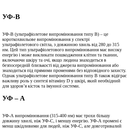
УФ-В
УФ-В (ультрафіолетове випромінювання типу B) – це
короткохвильове випромінювання у спектрі
ультрафіолетового світла, з довжиною хвиль від 280 до 315
нм. Цей тип ультрафіолетового випромінювання має високу
енергію і може викликати пошкодження клітин та тканин,
включаючи шкіру та очі, якщо людина знаходиться в
безпосередній близькості від джерела випромінювання або
знаходиться під прямими променями без відповідного захисту.
Однак ультрафіолетове випромінювання типу В також відіграє
важливу роль у синтезі вітаміну D у шкірі, який необхідний
для здоров’я кісток та імунної системи.
УФ – А
УФ-А випромінювання (315-400 нм) має трохи більшу
довжину хвилі, ніж УФ-С, і меншу енергію. УФ-А промені є
менш шкідливими для людей, ніж УФ-С, але довготривалий