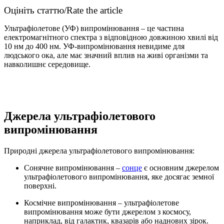
Оцініть статтю/Rate the article
Ультрафіолетове (УФ) випромінювання – це частина
електромагнітного спектра з відповідною довжиною хвилі від
10 нм до 400 нм. УФ-випромінювання невидиме для
людського ока, але має значний вплив на живі організми та
навколишнє середовище.
Джерела ультрафіолетового
випромінювання
Природні джерела ультрафіолетового випромінювання:
Сонячне випромінювання –
сонце
є основним джерелом
ультрафіолетового випромінювання, яке досягає земної
поверхні.
Космічне випромінювання – ультрафіолетове
випромінювання може бути джерелом з космосу,
наприклад, від галактик, квазарів або наднових зірок.