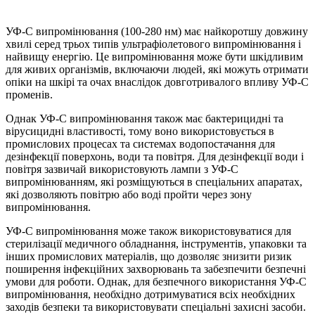
УФ-С випромінювання (100-280 нм) має найкоротшу довжину
хвилі серед трьох типів ультрафіолетового випромінювання і
найвищу енергію. Це випромінювання може бути шкідливим
для живих організмів, включаючи людей, які можуть отримати
опіки на шкірі та очах внаслідок довготривалого впливу УФ-С
променів.
Однак УФ-С випромінювання також має бактерицидні та
вірусицидні властивості, тому воно використовується в
промислових процесах та системах водопостачання для
дезінфекції поверхонь, води та повітря. Для дезінфекції води і
повітря зазвичай використовують лампи з УФ-С
випромінюванням, які розміщуються в спеціальних апаратах,
які дозволяють повітрю або воді пройти через зону
випромінювання.
УФ-С випромінювання може також використовуватися для
стерилізації медичного обладнання, інструментів, упаковки та
інших промислових матеріалів, що дозволяє знизити ризик
поширення інфекційних захворювань та забезпечити безпечні
умови для роботи. Однак, для безпечного використання УФ-С
випромінювання, необхідно дотримуватися всіх необхідних
заходів безпеки та використовувати спеціальні захисні засоби.