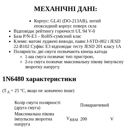
МЕХАНІЧНІ ДАНІ:
Корпус: GL41 (DO-213AB), литий
епоксидний корпус поверх скла
Відповідає рейтингу горючості UL 94 V-0
База P/N-E3 – RoHS-сумісний клас
Клеми: матові луджені виводи, паяні J-STD-002 і JESD
22-B102 Суфікс E3 відповідає тесту JESD 201 класу 1A
Полярність: дві смуги позначають кінець катода
1-ша смуга позначає тип пристрою,
2-га смуга позначає максимальну пікову імпульсну
зворотну напругу.
1N6480 характеристики
(T
= 25 °C, якщо не зазначено інше)
A
Колір смуги полярності
Помаранчевий
(друга смуга)
Максимальна пікова
V
імпульсна зворотна
200
V
RRM
напруга