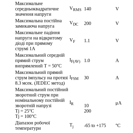
Максимальне
V
середньоквадратичне
140
V
RMS
значення напруги
Максимальна постійна
V
200
V
DC
замикаюча напруга
Максимальне падіння
напруги на відкритому
V
1.1
V
F
діоді при прямому
струмі 1А
Максимальний середній
I
прямий струм
1.0
A
F(AV)
випрямлений Т = 50°С
Максимальний прямий
I
струм імпульсу на протязі
30
A
FSM
8.3 мсек. (JEDEC метод)
Максимальний постійний
зворотний струм при
номінальному постійній
I
μA
R
зворотній напрузі
10
Tj = 25°С
200
Tj = 100°С
Діапазон робочої
T
-65 to +175
°C
j
температури