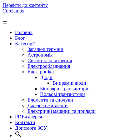
Перейти до контенту
Corelamps
☰
Головна
Блог
Категорії
Загальні терміни
Астрономія
Світло та освітлення
Електрообладнання
Електроніка
Діоди
Випрямні діоди
Біполярні транзистори
Польові транзистори
Елементи та сполуки
Джерела живлення
Електричні машини та прилади
PDF-галерея
Контакти
Допомога ЗСУ