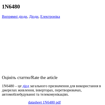
1N6480
Випрямні діоди
,
Діоди
,
Електроніка
Оцініть статтю/Rate the article
1N6480 – це
діод
загального призначення для використання в
джерелах живлення, інверторах, перетворювачах,
автомобілебудуванні та телекомунікаціях.
datasheet 1N6480 pdf