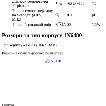
Діапазон температури
T
-65 to +175
°C
STG
зберігання
Типова ємність переходу
C
на виводах. (4.0 V, 1
8.0
pF
J
MHz)
Типовий тепловий опір
RJA
50
°C/W
Розміри та тип корпусу 1N6480
Тип корпусу – GL41 (DO-213AB)
Розміри вказані у дюймах (міліметрах)
Наш twitter
Геркон