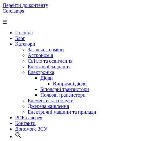
Перейти до контенту
Corelamps
☰
Головна
Блог
Категорії
Загальні терміни
Астрономія
Світло та освітлення
Електрообладнання
Електроніка
Діоди
Випрямні діоди
Біполярні транзистори
Польові транзистори
Елементи та сполуки
Джерела живлення
Електричні машини та прилади
PDF-галерея
Контакти
Допомога ЗСУ