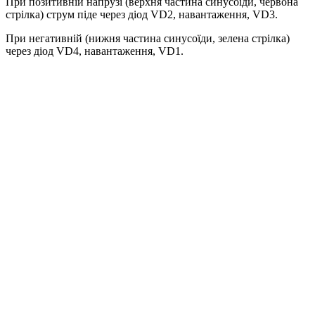
При позитивній напрузі (верхня частина синусоїди, червона
стрілка) струм піде через діод VD2, навантаження, VD3.
При негативній (нижня частина синусоїди, зелена стрілка)
через діод VD4, навантаження, VD1.