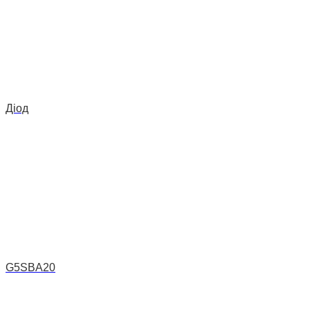
Діод
G5SBA20