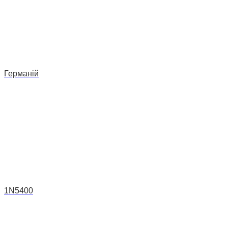
Германій
1N5400