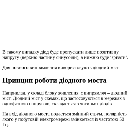
В такому випадку діод буде пропускати лише позитивну
напругу (верхню частину синусоїди), а нижню буде ‘зрізати’.
Для повного випрямлення використовують діодний міст.
Принцип роботи діодного моста
Наприклад, у складі блоку живлення, є випрямляч – діодний
міст. Діодний міст у схемах, що застосовуються в мережах з
однофазною напругою, складається з чотирьох діодів.
На вхід діодного моста подається змінний струм, полярність
якого у побутовій електромережі змінюється із частотою 50
Гц.