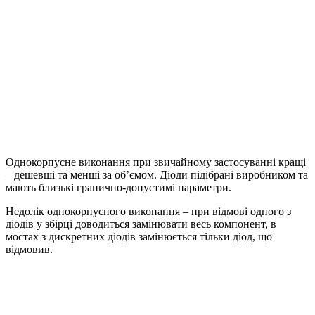
Однокорпусне виконання при звичайному застосуванні кращі
– дешевші та менші за об’ємом. Діоди підібрані виробником та
мають близькі гранично-допустимі параметри.
Недолік однокорпусного виконання – при відмові одного з
діодів у збірці доводиться замінювати весь компонент, в
мостах з дискретних діодів замінюється тільки діод, що
відмовив.
Наш twitter