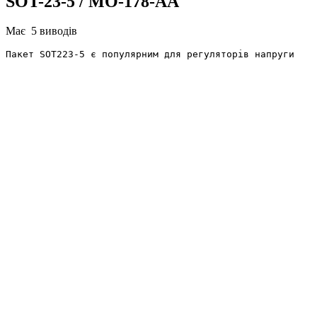
SOT-23-5
/ MO-178-AA
Має 5 виводів
Пакет SOT223-5 є популярним для регуляторів напруги