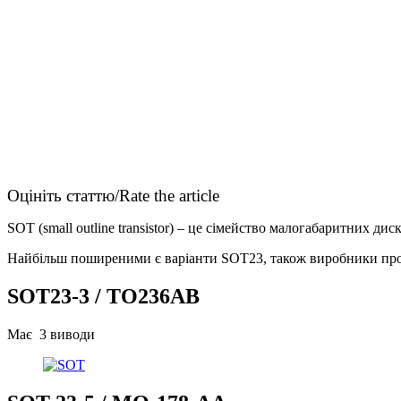
Оцініть статтю/Rate the article
SOT (small outline transistor) – це сімейство малогабаритних 
Найбільш поширеними є варіанти SOT23, також виробники про
SOT23-3
/ TO236AB
Має 3 виводи