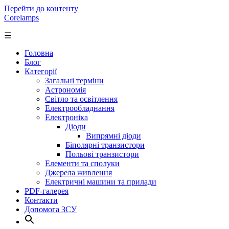
Перейти до контенту
Corelamps
☰
Головна
Блог
Категорії
Загальні терміни
Астрономія
Світло та освітлення
Електрообладнання
Електроніка
Діоди
Випрямні діоди
Біполярні транзистори
Польові транзистори
Елементи та сполуки
Джерела живлення
Електричні машини та прилади
PDF-галерея
Контакти
Допомога ЗСУ