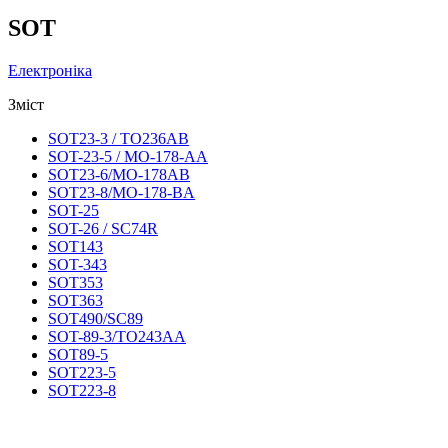
SOT
Електроніка
Зміст
SOT23-3 / TO236AB
SOT-23-5 / MO-178-AA
SOT23-6/MO-178AB
SOT23-8/MO-178-BA
SOT-25
SOT-26 / SC74R
SOT143
SOT-343
SOT353
SOT363
SOT490/SC89
SOT-89-3/ТО243АА
SOT89-5
SOT223-5
SOT223-8