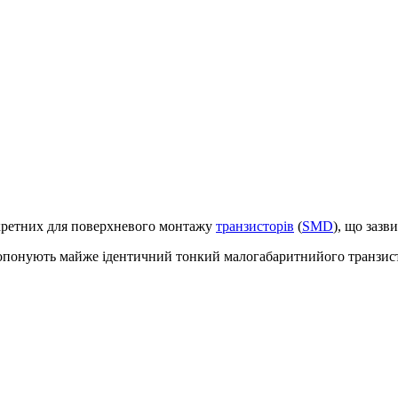
дискретних для поверхневого монтажу
транзисторів
(
SMD
), що зазв
понують майже ідентичний тонкий малогабаритнийого транзист