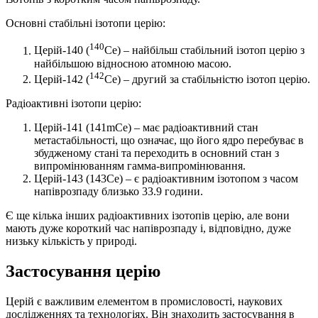
Основні стабільні ізотопи церію:
140
Церій-140 (
Ce) – найбільш стабільний ізотоп церію з
найбільшою відносною атомною масою.
142
Церій-142 (
Ce) – другий за стабільністю ізотоп церію.
Радіоактивні ізотопи церію:
Церій-141 (141mCe) – має радіоактивний стан
метастабільності, що означає, що його ядро перебуває в
збудженому стані та переходить в основний стан з
випромінюванням гамма-випромінювання.
Церій-143 (143Ce) – є радіоактивним ізотопом з часом
напіврозпаду близько 33.9 години.
Є ще кілька інших радіоактивних ізотопів церію, але вони
мають дуже короткий час напіврозпаду і, відповідно, дуже
низьку кількість у природі.
Застосування церію
Церій є важливим елементом в промисловості, наукових
дослідженнях та технологіях. Він знаходить застосування в