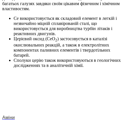
багатьох галузях завдяки своїм цікавим фізичним і хімічним
властивостям.
Ce використовується як складовий елемент в легкій і
незвичайно міцній сплавірованій сталі, що
використовується для виробництва турбін літаків і
реактивних двигунів.
Церієвий оксид (CeO
) застосовується в каталізі
2
окислювальних реакцій, а також в електролітних
компонентах паливних елементів і твердотільних
батарей.
Сполуки церію також використовуються в геологічних
дослідженнях та в аналітичній хімії.
Аміни