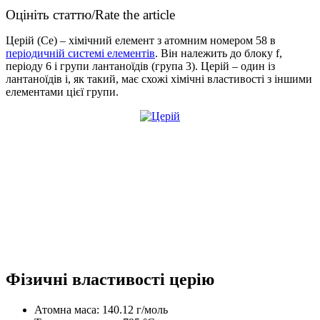
Оцініть статтю/Rate the article
Церій (Ce) – хімічний елемент з атомним номером 58 в
періодичній системі елементів
. Він належить до блоку f,
періоду 6 і групи лантаноїдів (група 3). Церій – один із
лантаноїдів і, як такий, має схожі хімічні властивості з іншими
елементами цієї групи.
Фізичні властивості церію
Атомна маса: 140.12 г/моль