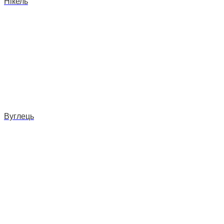
Нікель
Вуглець