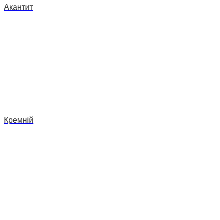
Акантит
Кремній