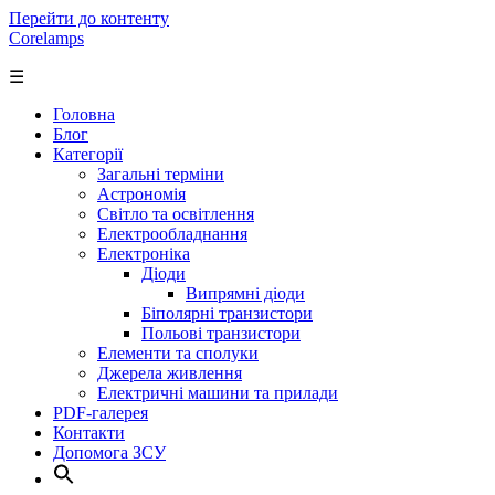
Перейти до контенту
Corelamps
☰
Головна
Блог
Категорії
Загальні терміни
Астрономія
Світло та освітлення
Електрообладнання
Електроніка
Діоди
Випрямні діоди
Біполярні транзистори
Польові транзистори
Елементи та сполуки
Джерела живлення
Електричні машини та прилади
PDF-галерея
Контакти
Допомога ЗСУ