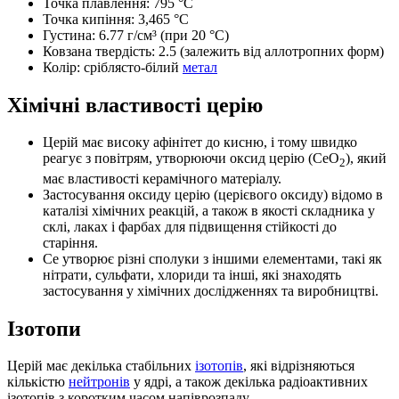
Точка плавлення: 795 °C
Точка кипіння: 3,465 °C
Густина: 6.77 г/см³ (при 20 °C)
Ковзана твердість: 2.5 (залежить від аллотропних форм)
Колір: сріблясто-білий
метал
Хімічні властивості церію
Церій має високу афінітет до кисню, і тому швидко
реагує з повітрям, утворюючи оксид церію (CeO
), який
2
має властивості керамічного матеріалу.
Застосування оксиду церію (церієвого оксиду) відомо в
каталізі хімічних реакцій, а також в якості складника у
склі, лаках і фарбах для підвищення стійкості до
старіння.
Ce утворює різні сполуки з іншими елементами, такі як
нітрати, сульфати, хлориди та інші, які знаходять
застосування у хімічних дослідженнях та виробництві.
Ізотопи
Церій має декілька стабільних
ізотопів
, які відрізняються
кількістю
нейтронів
у ядрі, а також декілька радіоактивних
ізотопів з коротким часом напіврозпаду.