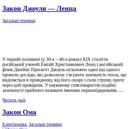
Закон Джоуля — Ленца
Загальні терміни
У першій половині (у 30-х – 40-х роках) XIX століття
російський учений Емілій Християнович Ленц і англійський
фізик Джеймс Прескотт Джоуль незалежно один від одного
провели досліди, які дозволили з’ясувати залежність тепла, що
виділяється в провіднику, від його опору і сили струму, проте
через цей провідник. У науковому співтоваристві подібні
залежності прийнято називати іменами першовідкривачів. …
Читати далі
Закон Ома
Електроніка
,
Загальні терміни