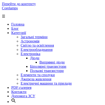
Перейти до контенту
Corelamps
☰
Головна
Блог
Категорії
Загальні терміни
Астрономія
Світло та освітлення
Електрообладнання
Електроніка
Діоди
Випрямні діоди
Біполярні транзистори
Польові транзистори
Елементи та сполуки
Джерела живлення
Електричні машини та прилади
PDF-галерея
Контакти
Допомога ЗСУ