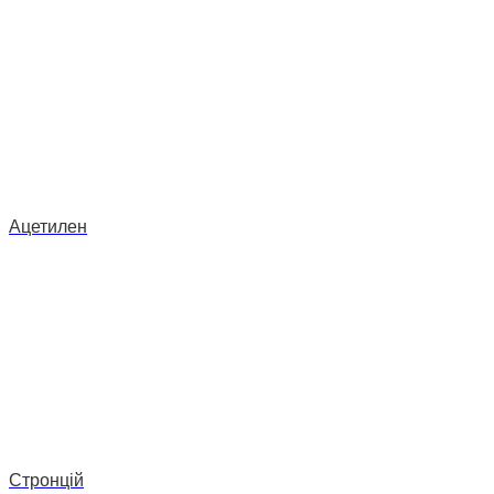
Ацетилен
Стронцій