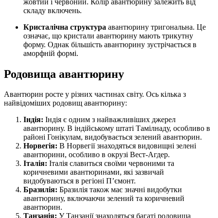
жовтий і червоний. Колір авантюрину залежить від
складу включень.
Кристалічна структура
авантюрину тригональна. Це
означає, що кристали авантюрину мають трикутну
форму. Однак більшість авантюрину зустрічається в
аморфній формі.
Родовища авантюрину
Авантюрин росте у різних частинах світу. Ось кілька з
найвідоміших родовищ авантюрину:
Індія:
Індія є одним з найважливіших джерел
авантюрину. В індійському штаті Тамілнаду, особливо в
районі Гонікулам, видобувається зелений авантюрин.
Норвегія:
В Норвегії знаходяться видовищні зелені
авантюрини, особливо в окрузі Вест-Агдер.
Італія:
Італія славиться своїми червоними та
коричневими авантюринами, які зазвичай
видобуваються в регіоні П’ємонт.
Бразилія:
Бразилія також має значні видобутки
авантюрину, включаючи зелений та коричневий
авантюрин.
Танзанія:
У Танзанії знаходяться багаті родовища