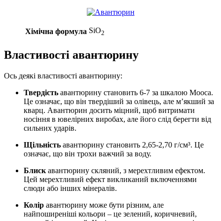
SiO
Хімічна формула
2
Властивості авантюрину
Ось деякі властивості авантюрину:
Твердість
авантюрину становить 6-7 за шкалою Мооса.
Це означає, що він твердіший за олівець, але м’якший за
кварц. Авантюрин досить міцний, щоб витримати
носіння в ювелірних виробах, але його слід берегти від
сильних ударів.
Щільність
авантюрину становить 2,65-2,70 г/см³. Це
означає, що він трохи важчий за воду.
Блиск
авантюрину скляний, з мерехтливим ефектом.
Цей мерехтливий ефект викликаний включеннями
слюди або інших мінералів.
Колір
авантюрину може бути різним, але
найпоширеніші кольори – це зелений, коричневий,