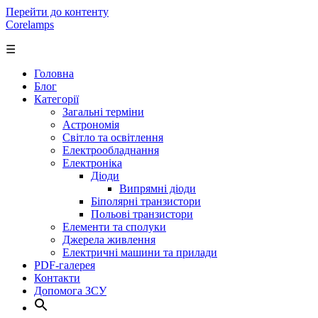
Перейти до контенту
Corelamps
☰
Головна
Блог
Категорії
Загальні терміни
Астрономія
Світло та освітлення
Електрообладнання
Електроніка
Діоди
Випрямні діоди
Біполярні транзистори
Польові транзистори
Елементи та сполуки
Джерела живлення
Електричні машини та прилади
PDF-галерея
Контакти
Допомога ЗСУ