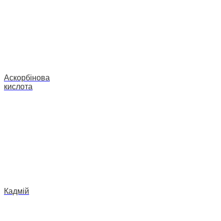
Аскорбінова
кислота
Кадмій