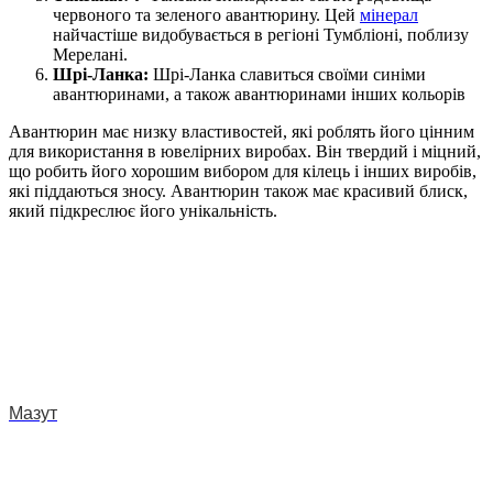
червоного та зеленого авантюрину. Цей
мінерал
найчастіше видобувається в регіоні Тумбліоні, поблизу
Мерелані.
Шрі-Ланка:
Шрі-Ланка славиться своїми синіми
авантюринами, а також авантюринами інших кольорів
Авантюрин має низку властивостей, які роблять його цінним
для використання в ювелірних виробах. Він твердий і міцний,
що робить його хорошим вибором для кілець і інших виробів,
які піддаються зносу. Авантюрин також має красивий блиск,
який підкреслює його унікальність.
Мазут