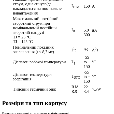
струм, одна синусоїда
I
150
A
FSM
накладається на номінальне
навантаження
Максимальний постійний
зворотний струм при
номінальномій постійній
I
5.0
μA
R
зворотній напрузі
300
TJ = 25 °C
TJ = 125 °C
Номінальний показник
2
2
93
I
t
A
s
заплавлення (t < 8,3 мс)
-55
T
Діапазон робочої температури
to +
°C
j
150
-55
Діапазон температури
T
to +
°C
STG
зберігання
150
RJA
22
Типовий термічний опір
°C/W
RJC
3.4
Розміри та тип корпусу
Розміри вказані у дюймах (міліметрах)