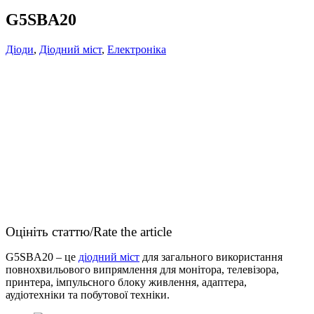
G5SBA20
Діоди
,
Діодний міст
,
Електроніка
Оцініть статтю/Rate the article
G5SBA20 – це
діодний міст
для загального використання
повнохвильового випрямлення для монітора, телевізора,
принтера, імпульсного блоку живлення, адаптера,
аудіотехніки та побутової техніки.