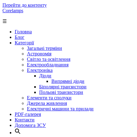
Перейти до контенту
Corelamps
☰
Головна
Блог
Категорії
Загальні терміни
Астрономія
Світло та освітлення
Електрообладнання
Електроніка
Діоди
Випрямні діоди
Біполярні транзистори
Польові транзистори
Елементи та сполуки
Джерела живлення
Електричні машини та прилади
PDF-галерея
Контакти
Допомога ЗСУ