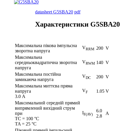
datasheet G5SBA20
pdf
Характеристики G5SBA20
Максимальна пікова імпульсна
V
200
V
RRM
зворотна напруга
Максимальна
V
середньоквадратична зворотна
140
V
RWM
напруга
Максимальна постійна
V
200
V
DC
замикаюча напруга
Максимальна миттєва пряма
V
напруга
1.05
V
F
3.0 A
Максимальний середній прямий
випрямлений вихідний струм
6.0
I
при
A
F(AV)
2.8
TC = 100 °C
TA = 25 °C
Піковий прямий імпульсний