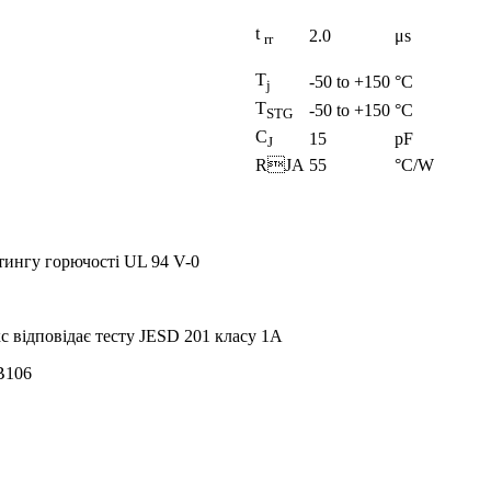
t
2.0
μs
rr
T
-50 to +150
°C
j
T
-50 to +150
°C
STG
C
15
pF
J
RJA
55
°C/W
тингу горючості UL 94 V-0
с відповідає тесту JESD 201 класу 1A
B106