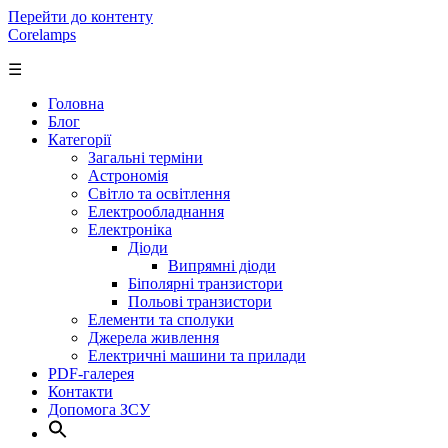
Перейти до контенту
Corelamps
☰
Головна
Блог
Категорії
Загальні терміни
Астрономія
Світло та освітлення
Електрообладнання
Електроніка
Діоди
Випрямні діоди
Біполярні транзистори
Польові транзистори
Елементи та сполуки
Джерела живлення
Електричні машини та прилади
PDF-галерея
Контакти
Допомога ЗСУ