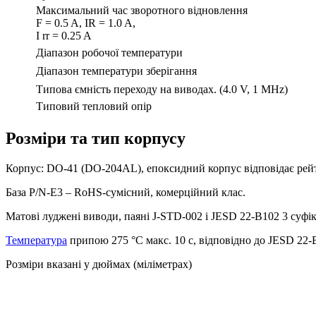
Максимальний час зворотного відновлення
F = 0.5 A, IR = 1.0 A,
I rr = 0.25 A
Діапазон робочої температури
Діапазон температури зберігання
Типова ємність переходу на виводах. (4.0 V, 1 MHz)
Типовий тепловий опір
Розміри та тип корпусу
Корпус: DO-41 (DO-204AL), епоксидний корпус відповідає рей
База P/N-E3 – RoHS-сумісний, комерційний клас.
Матові луджені виводи, паяні J-STD-002 і JESD 22-B102 3 суфік
Температура
припою 275 °C макс. 10 с, відповідно до JESD 22-
Розміри вказані у дюймах (міліметрах)
Наш twitter