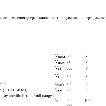
ля випрямлення джерел живлення, застосування в інверторах, пе
V
300
V
RRM
V
210
V
RMS
V
300
V
DC
V
1.4
V
F
I
50°С
1.5
A
F(AV)
I
к. (JEDEC метод)
50
A
FSM
ому постійній зворотній напрузі
I
5.0
μA
R
300