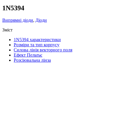
1N5394
Випрямні діоди
,
Діоди
Зміст
1N5394 характеристики
Розміри та тип корпусу
Силова лінія векторного поля
Ефект Пельтьє
Розсіювальна лінза