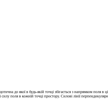
дотична до якої в будь-якій точці збігається з напрямком поля в ц
 і силу поля в кожній точці простору. Силові лінії перпендикуляр