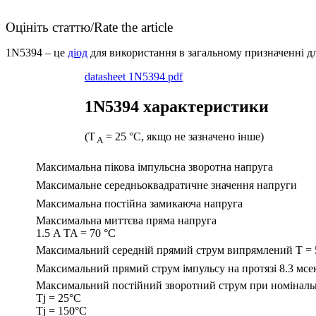
Оцініть статтю/Rate the article
1N5394 – це
діод
для використання в загальному призначенні д
datasheet 1N5394 pdf
1N5394 характеристики
(T
= 25 °C, якщо не зазначено інше)
A
Максимальна пікова імпульсна зворотна напруга
Максимальне середньоквадратичне значення напруги
Максимальна постійна замикаюча напруга
Максимальна миттєва пряма напруга
1.5 A TA = 70 °C
Максимальний середній прямий струм випрямлений Т = 
Максимальний прямий струм імпульсу на протязі 8.3 мсе
Максимальний постійний зворотний струм при номінальн
Tj = 25°С
Tj = 150°С