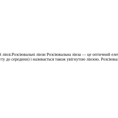
лінзі.Розсіювальні лінзи Розсіювальна лінза — це оптичний елеме
уту до середини) і називається також увігнутою лінзою. Розсіювал