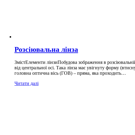
Розсіювальна лінза
ЗмістЕлементи лінзиПобудова зображення в розсіювальній 
від центральної осі. Така лінза має увігнуту форму (втисн
головна оптична вісь (ГОВ) – пряма, яка проходить…
Читати далі