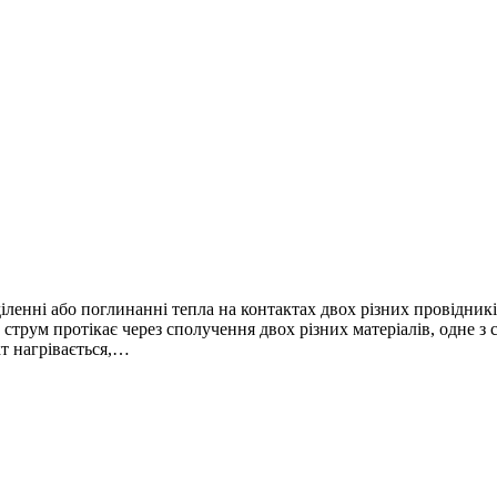
діленні або поглинанні тепла на контактах двох різних провідник
трум протікає через сполучення двох різних матеріалів, одне з 
т нагрівається,…