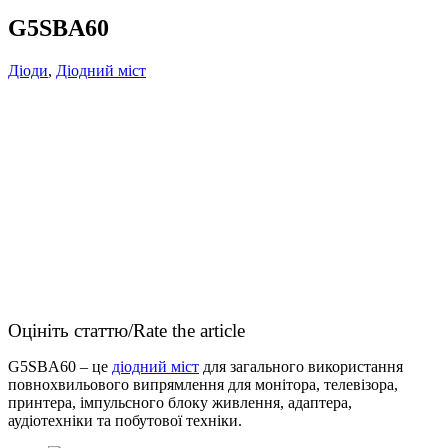
G5SBA60
Діоди
,
Діодний міст
Оцініть статтю/Rate the article
G5SBA60 – це
діодний міст
для загального використання
повнохвильового випрямлення для монітора, телевізора,
принтера, імпульсного блоку живлення, адаптера,
аудіотехніки та побутової техніки.