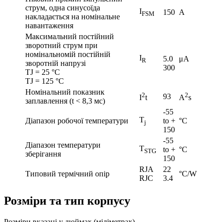
струм, одна синусоїда
I
150
A
FSM
накладається на номінальне
навантаження
Максимальний постійний
зворотний струм при
номінальномій постійній
I
5.0
μA
R
зворотній напрузі
300
TJ = 25 °C
TJ = 125 °C
Номінальний показник
2
2
93
I
t
A
s
заплавлення (t < 8,3 мс)
-55
T
Діапазон робочої температури
to +
°C
j
150
-55
Діапазон температури
T
to +
°C
STG
зберігання
150
RJA
22
Типовий термічний опір
°C/W
RJC
3.4
Розміри та тип корпусу
Розміри вказані у дюймах (міліметрах)