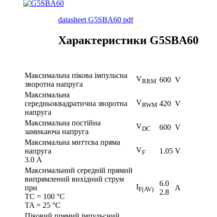
datasheet
G5SBA60
pdf
Характеристики G5SBA60
Максимальна пікова імпульсна
V
600
V
RRM
зворотна напруга
Максимальна
V
середньоквадратична зворотна
420
V
RWM
напруга
Максимальна постійна
V
600
V
DC
замикаюча напруга
Максимальна миттєва пряма
V
напруга
1.05
V
F
3.0 A
Максимальний середній прямий
випрямлений вихідний струм
6.0
I
при
A
F(AV)
2.8
TC = 100 °C
TA = 25 °C
Піковий прямий імпульсний