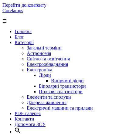
Перейти до контенту
Corelamps
☰
Головна
Блог
Категорії
Загальні терміни
Астрономія
Світло та освітлення
Електрообладнання
Електроніка
Діоди
Випрямні діоди
Біполярні транзистори
Польові транзистори
Елементи та сполуки
Джерела живлення
Електричні машини та прилади
PDF-галерея
Контакти
Допомога ЗСУ