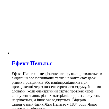
Ефект Пельтьє
Ефект Пельтьє – це фізичне явище, яке проявляється в
виділенні або поглинанні тепла на контактах двох
різних провідників або напівпровідників при
проходженні через них електричного струму. Іншими
словами, коли електричний струм протікає через
сполучення двох різних матеріалів, одне з сполучень
нагрівається, а інше охолоджується. Відкрив
французький фізик Жан Пельтьє у 1834 році. Якщо
контакт нагрівається,…