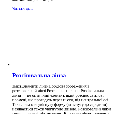
Читати далі
Розсіювальна лінза
ЗмістЕлементи лінзиПобудова зображення в
розсіювальній лінзі.Розсіювальні лінзи Розсіювальна
лінза — це оптичний елемент, який розсіює світлові
промені, що проходять через нього, від центральної осі.
Така лінза має увігнуту форму (втиснуту до середини) і
називається також увігнутою лінзою. Розсіювальні лінзи
тонші в центрі, ніж по краях. Елементи лінзи – головна