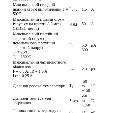
Максимальний середній
I
прямий струм випрямлений Т =
1.5
A
F(AV)
50°С
Максимальний прямий струм
I
імпульсу на протязі 8.3 мсек.
50
A
FSM
(JEDEC метод)
Максимальний постійний
зворотний струм при
номінальному постійній
I
5.0
μA
R
зворотній напрузі
300
Tj = 25°С
Tj = 150°С
Максимальний час зворотного
відновлення
t
2.0
μs
rr
F = 0.5 A, IR = 1.0 A,
I rr = 0.25 A
-50
T
Діапазон робочої температури
to
°C
j
+150
-50
Діапазон температури
T
to
°C
STG
зберігання
+150
Типова ємність переходу на
C
15
pF