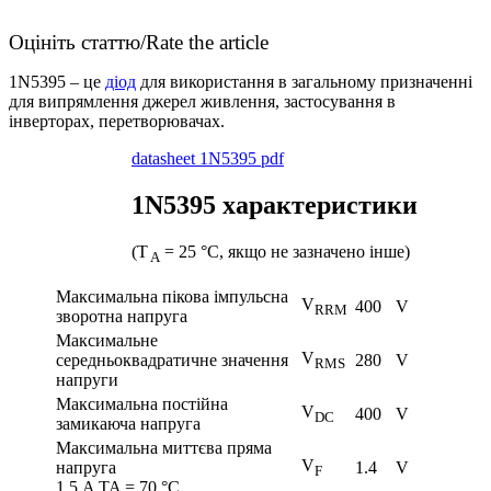
Оцініть статтю/Rate the article
1N5395 – це
діод
для використання в загальному призначенні
для випрямлення джерел живлення, застосування в
інверторах, перетворювачах.
datasheet 1N5395 pdf
1N5395 характеристики
(T
= 25 °C, якщо не зазначено інше)
A
Максимальна пікова імпульсна
V
400
V
RRM
зворотна напруга
Максимальне
V
середньоквадратичне значення
280
V
RMS
напруги
Максимальна постійна
V
400
V
DC
замикаюча напруга
Максимальна миттєва пряма
V
напруга
1.4
V
F
1.5 A TA = 70 °C