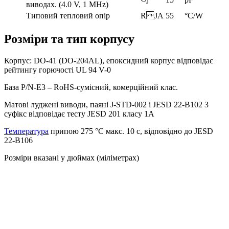
J
виводах. (4.0 V, 1 MHz)
Типовий тепловий опір
RJA
55
°C/W
Розміри та тип корпусу
Корпус: DO-41 (DO-204AL), епоксидний корпус відповідає
рейтингу горючості UL 94 V-0
База P/N-E3 – RoHS-сумісний, комерційний клас.
Матові луджені виводи, паяні J-STD-002 і JESD 22-B102 3
суфікс відповідає тесту JESD 201 класу 1A
Температура
припою 275 °C макс. 10 с, відповідно до JESD
22-B106
Розміри вказані у дюймах (міліметрах)
Наш twitter