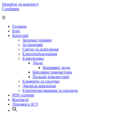
Перейти до контенту
Corelamps
☰
Головна
Блог
Категорії
Загальні терміни
Астрономія
Світло та освітлення
Електрообладнання
Електроніка
Діоди
Випрямні діоди
Біполярні транзистори
Польові транзистори
Елементи та сполуки
Джерела живлення
Електричні машини та прилади
PDF-галерея
Контакти
Допомога ЗСУ