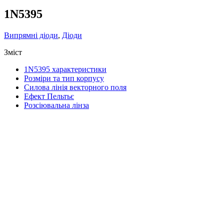
1N5395
Випрямні діоди
,
Діоди
Зміст
1N5395 характеристики
Розміри та тип корпусу
Силова лінія векторного поля
Ефект Пельтьє
Розсіювальна лінза