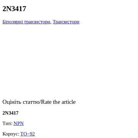
2N3417
Біполярні транзистори
,
Транзистори
Оцініть статтю/Rate the article
2N3417
Тип:
NPN
Корпус:
TO−92