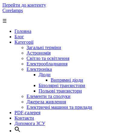
Перейти до контенту
Corelamps
☰
Головна
Блог
Категорії
Загальні терміни
Астрономія
Світло та освітлення
Електрообладнання
Електроніка
Діоди
Випрямні діоди
Біполярні транзистори
Польові транзистори
Елементи та сполуки
Джерела живлення
Електричні машини та прилади
PDF-галерея
Контакти
Допомога ЗСУ