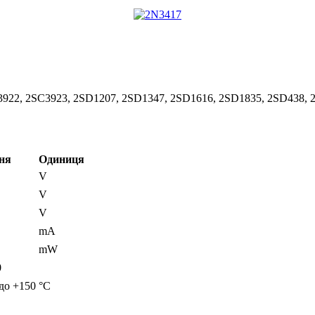
C3922, 2SC3923, 2SD1207, 2SD1347, 2SD1616, 2SD1835, 2SD438
ня
Одиниця
V
V
V
mA
mW
0
 до +150
°C