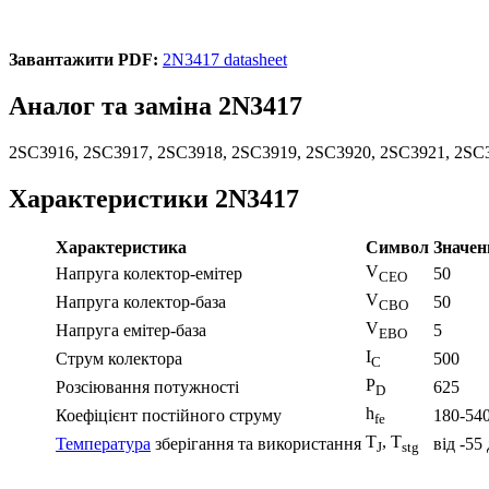
Завантажити PDF:
2N3417 datasheet
Аналог та заміна 2N3417
2SC3916, 2SC3917, 2SC3918, 2SC3919, 2SC3920, 2SC3921, 2S
Характеристики 2N3417
Характеристика
Символ
Значен
V
Напруга колектор-емітер
50
CEO
V
Напруга колектор-база
50
CBO
V
Напруга емітер-база
5
EBO
I
Струм колектора
500
C
P
Розсіювання потужності
625
D
h
Коефіцієнт постійного струму
180-54
fe
T
, T
Температура
зберігання та використання
від -55
J
stg