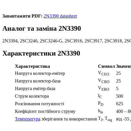
Завантажити PDF:
2N3390 datasheet
Аналог та заміна 2N3390
2N3394, 2SC3246, 2SC3246-G, 2SC3916, 2SC3917, 2SC3918, 2S
Характеристики 2N3390
Характеристика
Символ
Значен
V
Напруга колектор-емітер
25
CEO
V
Напруга колектор-база
25
CBO
V
Напруга емітер-база
5
EBO
I
Струм колектора
500
C
P
Розсіювання потужності
625
D
h
Коефіцієнт постійного струму
400 – 8
fe
T
, T
Температура
зберігання та використання
від -55
J
stg