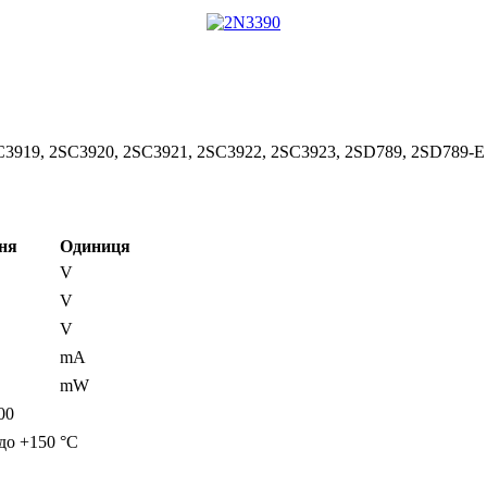
C3919, 2SC3920, 2SC3921, 2SC3922, 2SC3923, 2SD789, 2SD789-E
ня
Одиниця
V
V
V
mA
mW
00
 до +150
°C