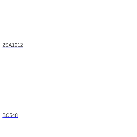
2SA1012
BC548