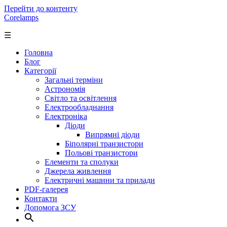
Перейти до контенту
Corelamps
☰
Головна
Блог
Категорії
Загальні терміни
Астрономія
Світло та освітлення
Електрообладнання
Електроніка
Діоди
Випрямні діоди
Біполярні транзистори
Польові транзистори
Елементи та сполуки
Джерела живлення
Електричні машини та прилади
PDF-галерея
Контакти
Допомога ЗСУ