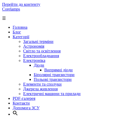
Перейти до контенту
Corelamps
☰
Головна
Блог
Категорії
Загальні терміни
Астрономія
Світло та освітлення
Електрообладнання
Електроніка
Діоди
Випрямні діоди
Біполярні транзистори
Польові транзистори
Елементи та сполуки
Джерела живлення
Електричні машини та прилади
PDF-галерея
Контакти
Допомога ЗСУ