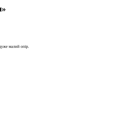
я»
дуже малий опір.