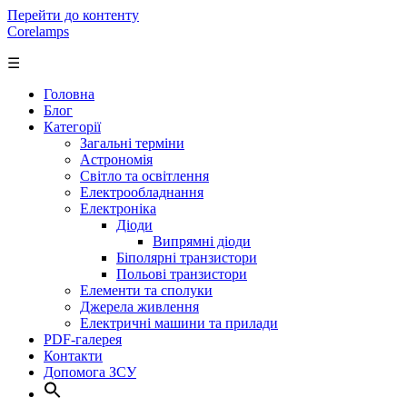
Перейти до контенту
Corelamps
☰
Головна
Блог
Категорії
Загальні терміни
Астрономія
Світло та освітлення
Електрообладнання
Електроніка
Діоди
Випрямні діоди
Біполярні транзистори
Польові транзистори
Елементи та сполуки
Джерела живлення
Електричні машини та прилади
PDF-галерея
Контакти
Допомога ЗСУ