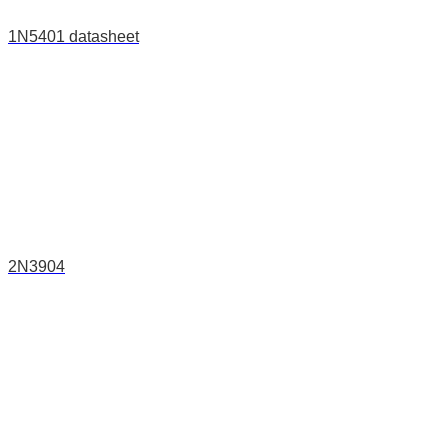
1N5401 datasheet
2N3904