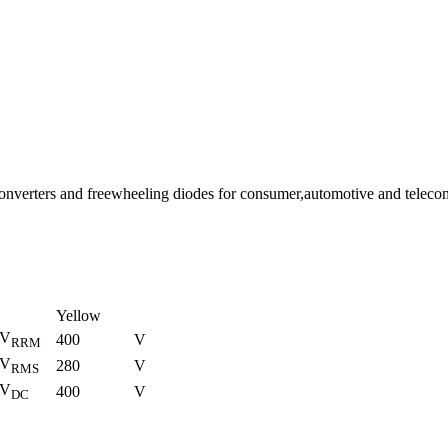
, converters and freewheeling diodes for consumer,automotive and telec
Yellow
V
400
V
RRM
V
280
V
RMS
V
400
V
DC