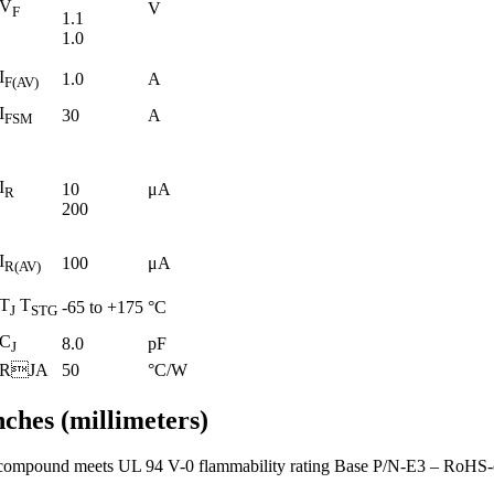
V
V
F
1.1
1.0
I
1.0
A
F(AV)
I
30
A
FSM
I
10
μA
R
200
I
100
μA
R(AV)
T
T
-65 to +175
°C
J
STG
C
8.0
pF
J
RJA
50
°C/W
es (millimeters)
ompound meets UL 94 V-0 flammability rating Base P/N-E3 – RoHS-c