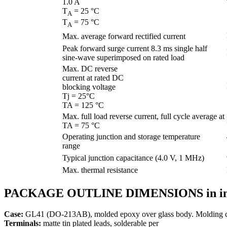
1.0 A
T
= 25 °C
A
T
= 75 °C
A
Max. average forward rectified current
Peak forward surge current 8.3 ms single half
sine-wave superimposed on rated load
Max. DC reverse
current at rated DC
blocking voltage
Tj = 25°С
TA = 125 °C
Max. full load reverse current, full cycle average at
TA = 75 °C
Operating junction and storage temperature
range
Typical junction capacitance (4.0 V, 1 MHz)
Max. thermal resistance
PACKAGE OUTLINE DIMENSIONS in inch
Case:
GL41 (DO-213AB), molded epoxy over glass body. Molding c
Terminals:
matte tin plated leads, solderable per