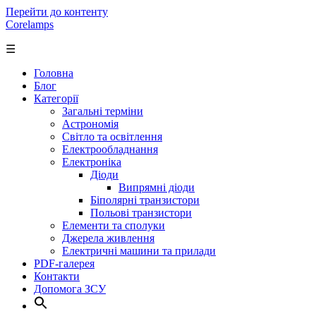
Перейти до контенту
Corelamps
☰
Головна
Блог
Категорії
Загальні терміни
Астрономія
Світло та освітлення
Електрообладнання
Електроніка
Діоди
Випрямні діоди
Біполярні транзистори
Польові транзистори
Елементи та сполуки
Джерела живлення
Електричні машини та прилади
PDF-галерея
Контакти
Допомога ЗСУ