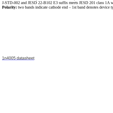
J-STD-002 and JESD 22-B102 E3 suffix meets JESD 201 class 1A wh
Polarity:
two bands indicate cathode end – 1st band denotes device ty
1n4005 datasheet